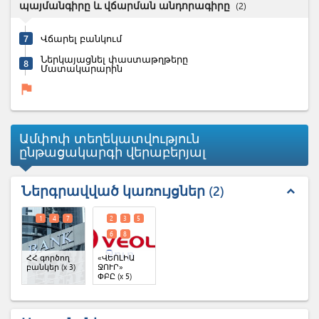
պայմանգիրը և վճարման անդորագիրը
(
2
)
7
Վճարել բանկում
Ներկայացնել փաստաթղթերը
8
Մատակարարին
flag
Ամփոփ տեղեկատվություն
ընթացակարգի վերաբերյալ
Ներգրավված կառույցներ
2
expand_less
1
4
7
2
3
5
6
8
ՀՀ գործող
«ՎԵՈԼԻԱ
բանկեր
(x 3)
ՋՈՒՐ»
ՓԲԸ
(x 5)