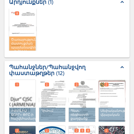
Արդյունքներ
1
expand_less
8
Ծառայությունների
մատուցման
պայմանագիր
«ՎԵՈԼԻԱ
ՋՈՒՐ» ՓԲԸ
Պահանջներ/Պահանջվող
expand_less
փաստաթղթեր
12
1
2
2
2
«ՎԵՈԼԻԱ
Դիմում
Պետ.
Սեփականության
ՋՈՒՐ» ՓԲԸ-ի
ռեգիստրի
վկայական
հաշվեհամարը
քաղվածք
2
2
2
5
8
2