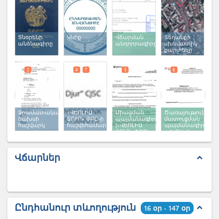
Տնօրենի
Կնիք
Վճարման
Տեղանքի
անձնագիրը
անդորրագիրը
(x 3)
սխեմատիկ
քարտեզը
2
4
7
5
8
Ջրամատակարարման
«ՎԵՈԼԻԱ
Միացման
Ծառայությունների
ծախսի
ՋՈՒՐ» ՓԲԸ-ի
պայմանագիր
մատուցման
հաշվարկ
հաշվեհամարը
(x 2)
(«ՎԵՈԼԻԱ
պայմանագիր
ՋՈՒՐ» ՓԲԸ)
«ՎԵՈԼԻԱ
ՋՈՒՐ» ՓԲԸ
Վճարներ
expand_less
Ընդհանուր տևողություն
expand_less
16 օր - 147 օր