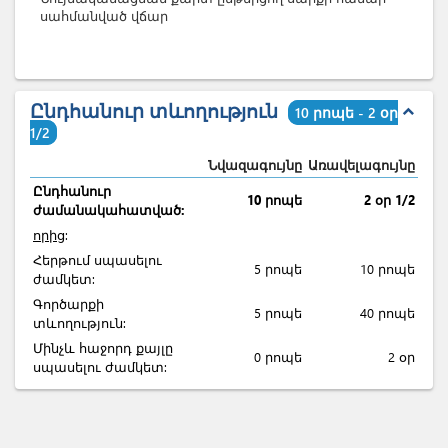
սահմանված վճար
Ընդհանուր տևողություն
expand_less
10 րոպե - 2 օր
1/2
Նվազագույնը
Առավելագույնը
Ընդհանուր
10 րոպե
2 օր 1/2
ժամանակահատված:
որից
:
Հերթում սպասելու
5 րոպե
10 րոպե
ժամկետ:
Գործարքի
5 րոպե
40 րոպե
տևողություն:
Մինչև հաջորդ քայլը
0 րոպե
2 օր
սպասելու ժամկետ: