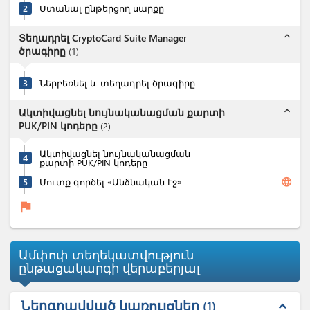
2
Ստանալ ընթերցող սարքը
expand_less
Տեղադրել CryptoCard Suite Manager
ծրագիրը
(
1
)
3
Ներբեռնել և տեղադրել ծրագիրը
expand_less
Ակտիվացնել նույնականացման քարտի
PUK/PIN կոդերը
(
2
)
Ակտիվացնել նույնականացման
4
քարտի PUK/PIN կոդերը
language
5
Մուտք գործել «Անձնական էջ»
flag
Ամփոփ տեղեկատվություն
ընթացակարգի վերաբերյալ
Ներգրավված կառույցներ
1
expand_less