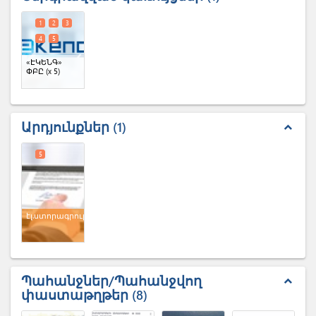
1
2
3
4
5
«ԷԿԵՆԳ»
ՓԲԸ
(x 5)
Արդյունքներ
1
expand_less
5
էլ.ստորագրություն
Պահանջներ/Պահանջվող
expand_less
փաստաթղթեր
8