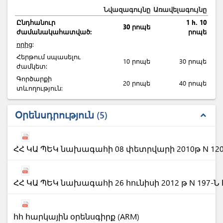
Նվազագույնը
Առավելագույնը
Ընդհանուր
1 h. 10
30 րոպե
ժամանակահատված:
րոպե
որից
:
Հերթում սպասելու
10 րոպե
30 րոպե
ժամկետ:
Գործարքի
20 րոպե
40 րոպե
տևողություն:
Օրենսդրություն
5
expand_less
ՀՀ ԿԱ ՊԵԿ նախագահի 08 փետրվարի 2010թ N 12
ՀՀ ԿԱ ՊԵԿ նախագահի 26 հունիսի 2012 թ N 197-
հհ հարկային օրենսգիրք (ARM)