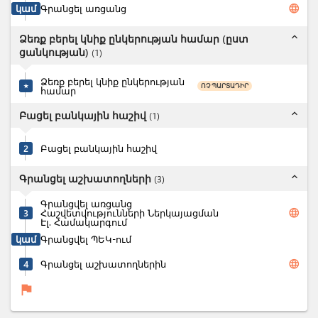
language
կամ
Գրանցել առցանց
expand_less
Ձեռք բերել կնիք ընկերության համար (ըստ
ցանկության)
(
1
)
Ձեռք բերել կնիք ընկերության
ՈՉ ՊԱՐՏԱԴԻՐ
★
համար
expand_less
Բացել բանկային հաշիվ
(
1
)
2
Բացել բանկային հաշիվ
expand_less
Գրանցել աշխատողների
(
3
)
Գրանցվել առցանց
language
3
Հաշվետվությունների Ներկայացման
Էլ. Համակարգում
կամ
Գրանցվել ՊԵԿ-ում
language
4
Գրանցել աշխատողներին
flag