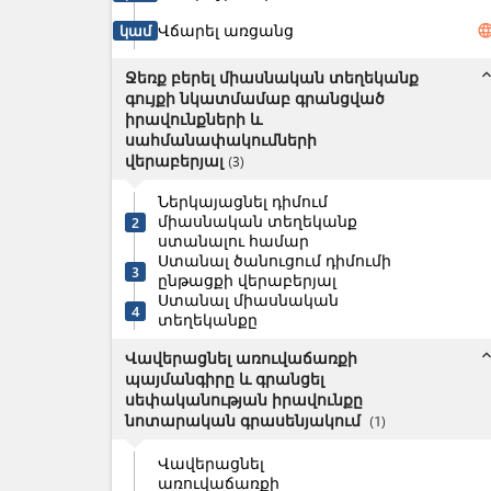
Վճարել առցանց
langua
կամ
expand_l
Ջեռք բերել միասնական տեղեկանք
գույքի նկատմամաբ գրանցված
իրավունքների և
սահմանափակումների
վերաբերյալ
(
3
)
Ներկայացնել դիմում
միասնական տեղեկանք
2
ստանալու համար
Ստանալ ծանուցում դիմումի
3
ընթացքի վերաբերյալ
Ստանալ միասնական
4
տեղեկանքը
expand_l
Վավերացնել առուվաճառքի
պայմանգիրը և գրանցել
սեփականության իրավունքը
նոտարական գրասենյակում
(
1
)
Վավերացնել
առուվաճառքի