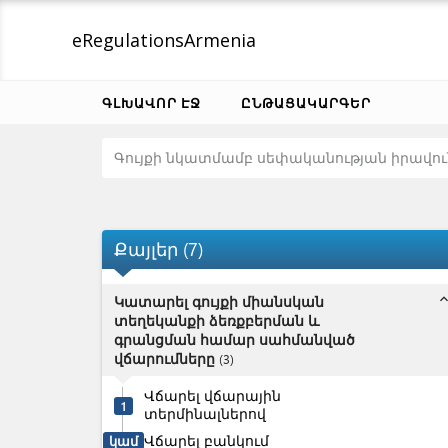
eRegulations
Armenia
ԳԼԽԱՎՈՐ ԷՋ
ԸՆԹԱՑԱԿԱՐԳԵՐ
Գույքի նկատմամբ սեփականության իրավու
Քայլեր
(
7
)
expand_l
Կատարել գույքի միանսկան
տեղեկանքի ձեռքբերման և
գրանցման համար սահմանված
վճարումները
(
3
)
Վճարել վճարային
1
տերմինալներով
Վճարել բանկում
կամ