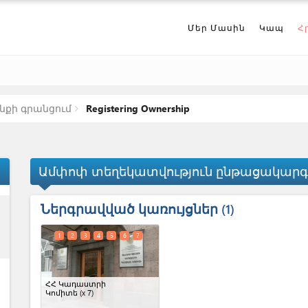
Մեր Մասին
Կապ
Հ
նքի գրանցում
Registering Ownership
Ամփոփ տեղեկատվություն ընթացակարգի
Ներգրավված կառույցներ
ess
1
1
2
3
4
5
6
7
ՀՀ Կադաստրի
Կոմիտե
(x 7)