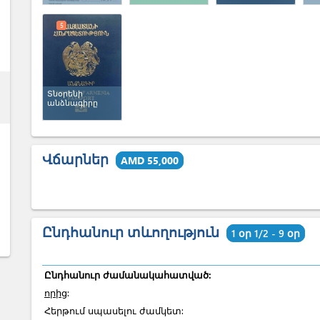
5
ess
Տնօրենի
անձնագիրը
Վճարներ
AMD 55,000
Ընդհանուր տևողություն
1 օր 1/2 - 9 օր
Ընդհանուր ժամանակահատված:
որից
:
Հերթում սպասելու ժամկետ: