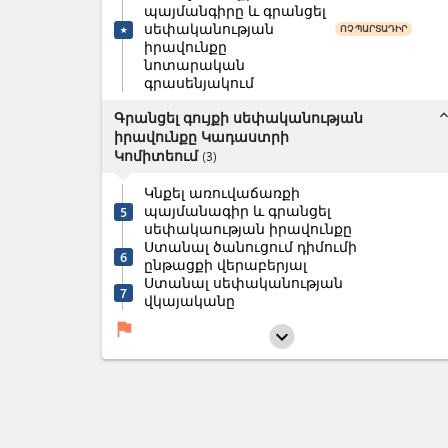
պայմանգիրը և գրանցել
սեփականության
ՈՉ ՊԱՐՏԱԴԻՐ
★
իրավունքը
նոտարական
գրասենյակում
expand_l
Գրանցել գույքի սեփականության
իրավունքը Կադաստրի
Կոմիտեում
(
3
)
Կնքել առուվաճառքի
պայմանագիր և գրանցել
5
սեփակաության իրավունքը
Ստանալ ծանուցում դիմումի
6
ընթացքի վերաբերյալ
Ստանալ սեփականության
7
վկայականը
flag
expand_more