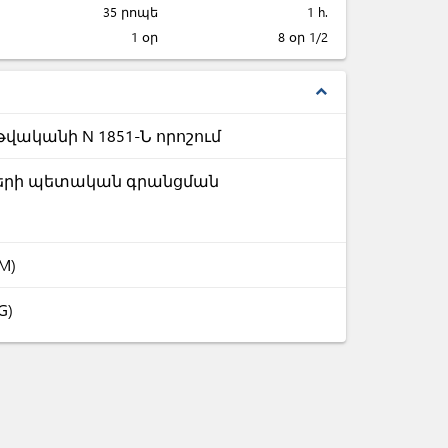
35 րոպե
1 h.
1 օր
8 օր 1/2
expand_less
վականի N 1851-Ն որոշում
քների պետական գրանցման
M)
G)