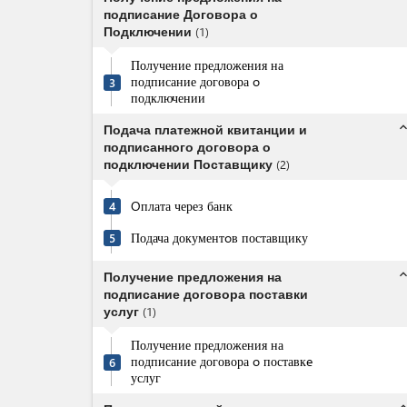
подписание Договора о
Подключении
(
1
)
Получение предложения на
подписание договора o
3
подключении
expand_l
Подача платежной квитанции и
подписанного договора о
подключении Поставщику
(
2
)
Oплата через банк
4
Подача документoв поставщику
5
expand_l
Получение предложения на
подписание договора поставки
услуг
(
1
)
Получение предложения на
подписание договора o поставкe
6
услуг