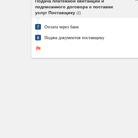
expand_l
Подача платежной квитанции и
подписанного договора о поставки
услуг Поставщику
(
2
)
Oплата через банк
7
Подача документoв поставщику
8
flag