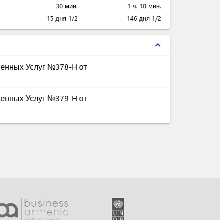
30 мин.
1 ч. 10 мин.
15 дня 1/2
146 дня 1/2
expand_less
енных Услуг №378-H от
енных Услуг №379-H от