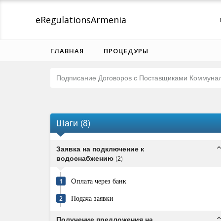
eRegulations
Armenia
ГЛАВНАЯ
ПРОЦЕДУРЫ
Подписание Договоров с Поставщиками Коммунал
Шаги
(
8
)
expand_l
Заявка на подключение к
водоснабжению
(
2
)
Oплата через банк
1
Подача заявки
2
expand_l
Получение предложения на