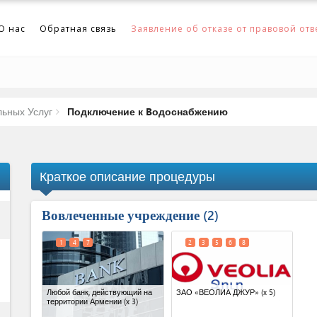
О нас
Обратная связь
Заявление об отказе от правовой отв
ьных Услуг
Подключение к Bодоснабжению
Краткое описание процедуры
Вовлеченные учреждение
ess
2
1
4
7
2
3
5
6
8
Любой банк, действующий на
ЗАО «‎ВЕОЛИА ДЖУР»‎
(x 5)
территории Армении
(x 3)
ess