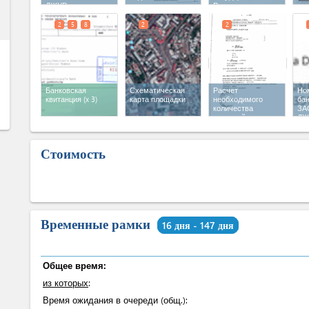
ess
ДЖУР»‎
Регистра
Юридических лиц
2
5
8
2
2
Банковская
Схематическая
Расчет
Но
квитанция
(x 3)
карта площадки
необходимого
бан
количества
ЗА
питьевой воды
ДЖ
Стоимость
Временные рамки
16 дня - 147 дня
Общее время:
из которых
:
Время ожидания в очереди (общ.):