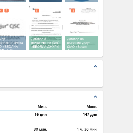
4
7
5
8
мер
Договор о
Договор на
ковского счета
подключении (ЗАО
оказание услуг
О «‎ВЕОЛИА
«‎ВЕОЛИА ДЖУР»‎)
(ЗАО «Веоля
УР»‎
(x 2)
Джур»)
expand_less
expand_less
Мин.
Maкс.
16 дня
147 дня
30 мин.
1 ч. 30 мин.