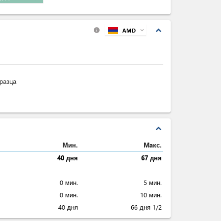
шлины
expand_less
AMD
expand_more
info
разца
expand_less
Мин.
Maкс.
40 дня
67 дня
0 мин.
5 мин.
0 мин.
10 мин.
40 дня
66 дня 1/2