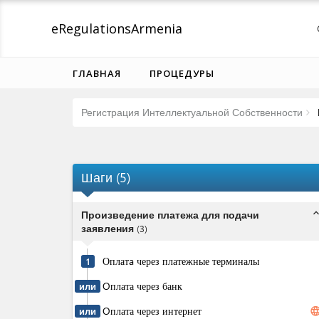
eRegulations
Armenia
ГЛАВНАЯ
ПРОЦЕДУРЫ
Регистрация Интеллектуальной Собственности
Шаги
(
5
)
expand_l
Произведение платежа для подачи
заявления
(
3
)
Оплатa через платежные терминалы
1
Oплата через банк
или
Oплата через интернет
langua
или