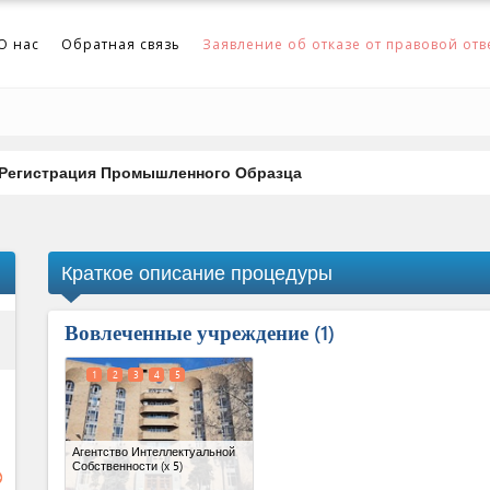
О нас
Обратная связь
Заявление об отказе от правовой отв
Регистрация Промышленного Образца
Краткое описание процедуры
Вовлеченные учреждение
ess
1
1
2
3
4
5
Агентство Интеллектуальной
Собственности
(x 5)
ge