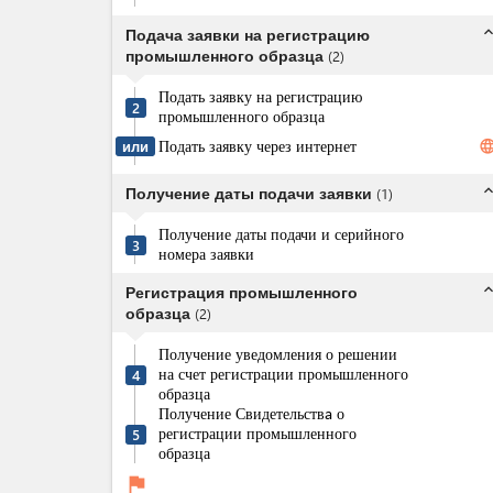
expand_l
Подача заявки на регистрацию
промышленного образца
(
2
)
Подать заявку на регистрацию
2
промышленного образца
Подать заявку через интернет
langua
или
expand_l
Получение даты подачи заявки
(
1
)
Получение даты подачи и серийного
3
номера заявки
expand_l
Регистрация промышленного
образца
(
2
)
Получение уведомления о решении
на счет регистрации промышленного
4
образца
Получение Свидетельствa о
регистрации промышленного
5
образца
flag