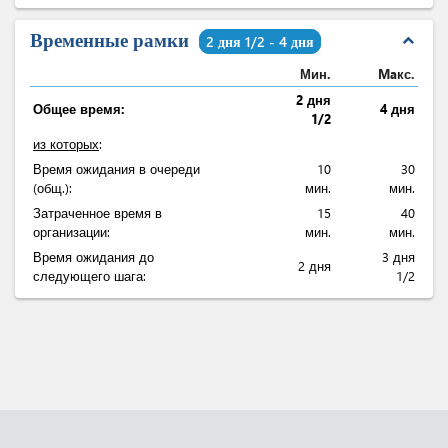
Временные рамки
expand_less
2 дня 1/2 - 4 дня
Мин.
Maкс.
2 дня
Общее время:
4 дня
1/2
из которых
:
Время ожидания в очереди
10
30
(общ.):
мин.
мин.
Затраченное время в
15
40
организации:
мин.
мин.
Время ожидания до
3 дня
2 дня
следующего шага:
1/2