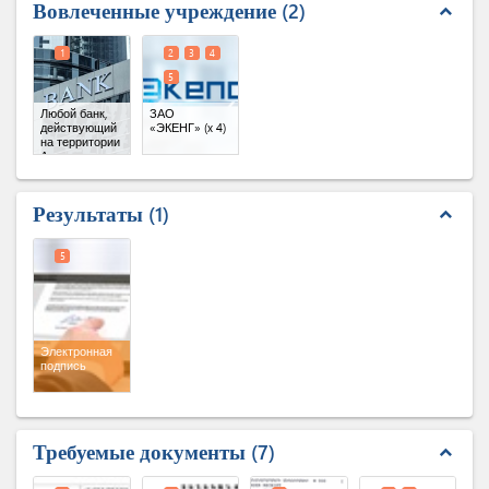
Вовлеченные учреждение
2
expand_less
1
2
3
4
5
Любой банк,
ЗАО
действующий
«‎ЭКЕНГ»‎
(x 4)
на территории
Армении
Результаты
1
expand_less
5
Электронная
подпись
Требуемые документы
7
expand_less