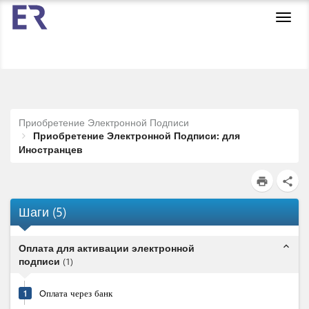
Toggl
navig
Приобретение Электронной Подписи
Приобретение Электронной Подписи: для
Иностранцев
print
share
Шаги
(
5
)
expand_less
Оплата для активации электронной
подписи
(
1
)
1
Oплата через банк