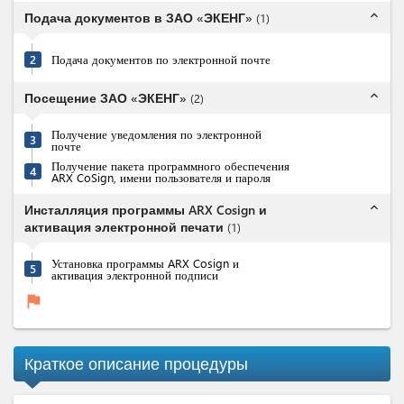
expand_less
Подача документов в ЗАО «ЭКЕНГ»
(
1
)
2
Подача документов по электронной почте
expand_less
Посещение ЗАО «ЭКЕНГ»
(
2
)
Получение уведомления по электронной
3
почте
Получение пакета программного обеспечения
4
ARX CoSign, имени пользователя и пароля
expand_less
Инсталляция программы ARX Cosign и
активация электронной печати
(
1
)
Установка программы ARX Cosign и
5
активация электронной подписи
flag
Краткое описание процедуры