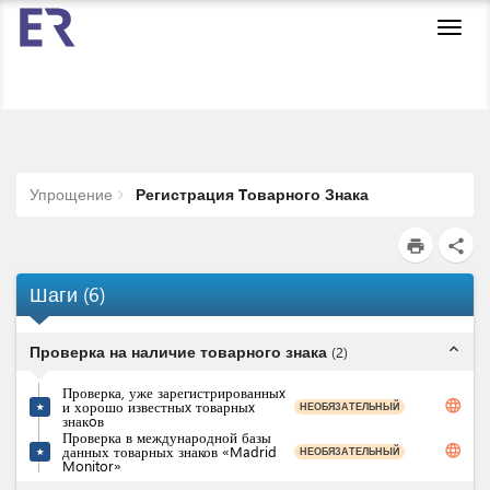
Toggl
navig
Упрощение
Регистрация Tоварного Знака
print
share
Шаги
(
6
)
expand_less
Проверка на наличие товарного знака
(
2
)
Проверка, уже зарегистрированныx
language
и хорошо известныx товарныx
НЕОБЯЗАТЕЛЬНЫЙ
★
знакoв
Проверка в международной базы
language
данных товарных знаков «‎Madrid
НЕОБЯЗАТЕЛЬНЫЙ
★
Monitor»