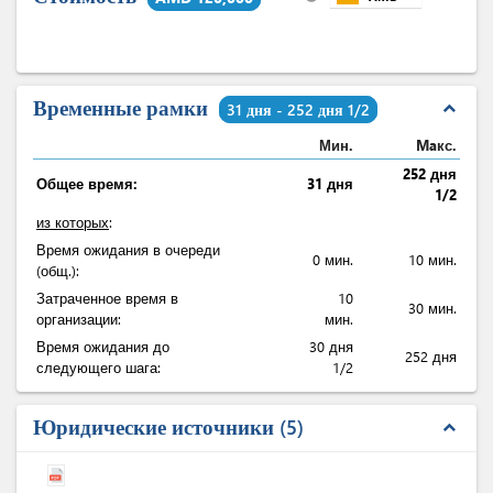
Временные рамки
expand_less
31 дня - 252 дня 1/2
Мин.
Maкс.
252 дня
Общее время:
31 дня
1/2
из которых
:
Время ожидания в очереди
0 мин.
10 мин.
(общ.):
Затраченное время в
10
30 мин.
организации:
мин.
Время ожидания до
30 дня
252 дня
следующего шага:
1/2
Юридические источники
5
expand_less