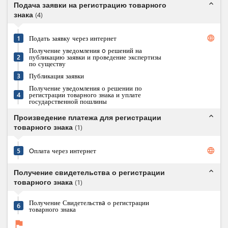
expand_less
Подача заявки на регистрацию товарного
знака
(
4
)
language
1
Подать заявку через интернет
Получение уведомления o решений на
2
публикацию заявки и проведение экспертизы
по существу
3
Публикация заявки
Получение уведомления о решении по
4
регистрации товарного знака и уплате
государственной пошлины
expand_less
Произведение платежа для регистрации
товарного знака
(
1
)
language
5
Oплата через интернет
expand_less
Получение свидетельства о регистрации
товарного знака
(
1
)
Получение Свидетельствa о регистрации
6
товарного знака
flag