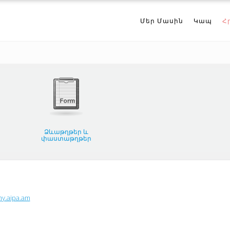
Մեր Մասին
Կապ
Հ
Ձևաթղթեր և
փաստաթղթեր
my.aipa.am