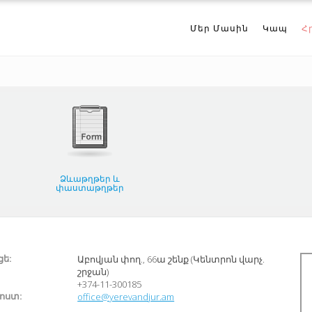
Մեր Մասին
Կապ
Հ
Ձևաթղթեր և
փաստաթղթեր
ե:
Աբովյան փող., 66ա շենք (Կենտրոն վարչ.
շրջան)
+374-11-300185
փոստ:
office@yerevandjur.am