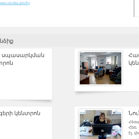
www.veolia.am/hy
նձիք
 սպասարկման
Հա
տրոն
կե
երի կենտրոն
Նու
Հեռա
Հեռ.
էլ. 