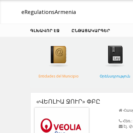
eRegulations
Armenia
ԳԼԽԱՎՈՐ ԷՋ
ԸՆԹԱՑԱԿԱՐԳԵՐ
Entidades del Municipio
Օրենսդրություն
«ՎԵՈԼԻԱ ՋՈՒՐ» ՓԲԸ
Հասց
Հեռ.:
էլ. 