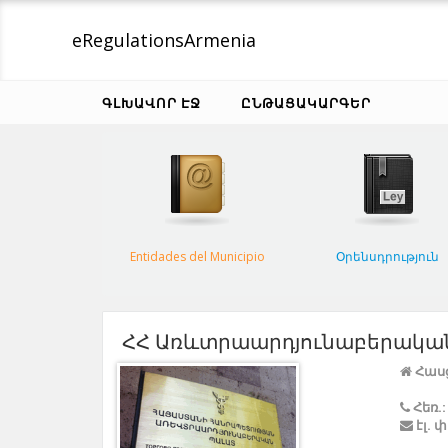
eRegulations
Armenia
ԳԼԽԱՎՈՐ ԷՋ
ԸՆԹԱՑԱԿԱՐԳԵՐ
Entidades del Municipio
Օրենսդրություն
ՀՀ Առևտրաարդյունաբերակա
Հասց
Հեռ.:
էլ. 