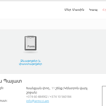
Մեր Մասին
Կապ
Հ
Ձևաթղթեր և
փաստաթղթեր
ն Պալատ
ե:
Խանջյան փող., 11 շենք (Կենտրոն վարչ.
շրջան)
+374 60 484902
/
+374 10 560184
փոստ:
info@armcci.am