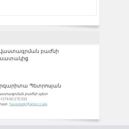
վաստագրման բաժնի
խատակից
րգարիտա Պետրոսյան
աստագրման բաժնի պետ
+374 60 270 333
փոստ
havastagir@armcci.am