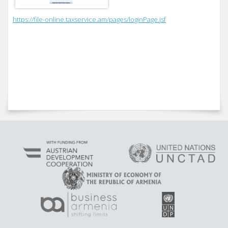
https://file-online.taxservice.am/pages/loginPage.jsf