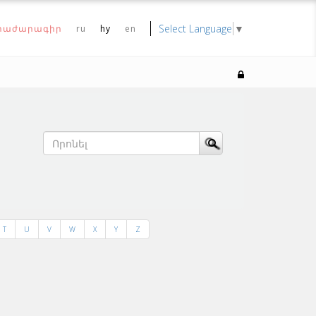
Select Language
▼
րաժարագիր
ru
hy
en
T
U
V
W
X
Y
Z