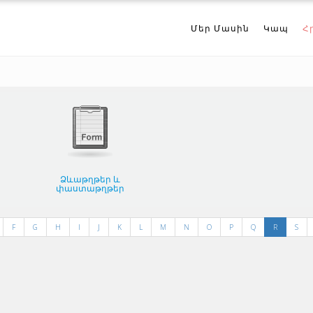
Մեր Մասին
Կապ
Հ
Ձևաթղթեր և
փաստաթղթեր
F
G
H
I
J
K
L
M
N
O
P
Q
R
S