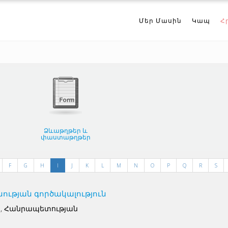
Մեր Մասին
Կապ
Հ
Ձևաթղթեր և
փաստաթղթեր
F
G
H
I
J
K
L
M
N
O
P
Q
R
S
ւթյան գործակալություն
3, Հանրապետության