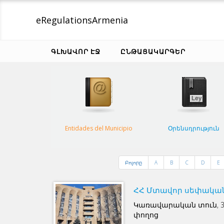
eRegulations
Armenia
ԳԼԽԱՎՈՐ ԷՋ
ԸՆԹԱՑԱԿԱՐԳԵՐ
Entidades del Municipio
Օրենսդրություն
Բոլորը
A
B
C
D
E
ՀՀ Մտավոր սեփականո
Կառավարական տուն, 
փողոց