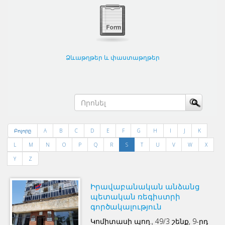
Ձևաթղթեր և փաստաթղթեր
Բոլորը
A
B
C
D
E
F
G
H
I
J
K
L
M
N
O
P
Q
R
S
T
U
V
W
X
Y
Z
Իրավաբանական անձանց
պետական ռեգիստրի
գործակալություն
Կոմիտասի պող., 49/3 շենք, 9-րդ