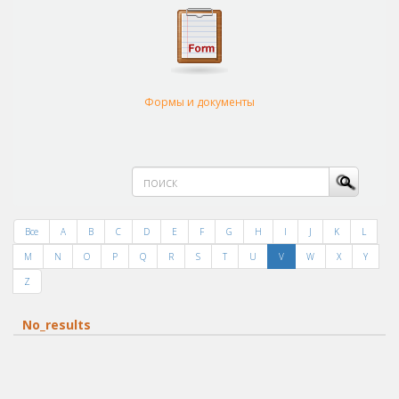
Формы и документы
Все
A
B
C
D
E
F
G
H
I
J
K
L
M
N
O
P
Q
R
S
T
U
V
W
X
Y
Z
No_results