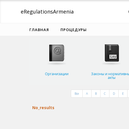
eRegulations
Armenia
ГЛАВНАЯ
ПРОЦЕДУРЫ
Организации
Законы и нормативн
акты
Все
A
B
C
D
E
No_results