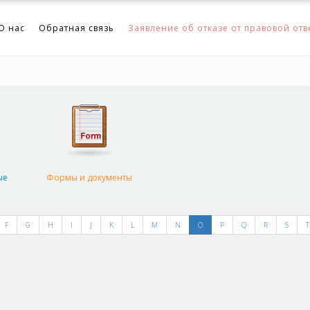
О нас
Обратная связь
Заявление об отказе от правовой отв
ые
Формы и документы
F
G
H
I
J
K
L
M
N
O
P
Q
R
S
T