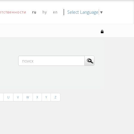
Select Language
▼
етственности
ru
hy
en
U
V
W
X
Y
Z