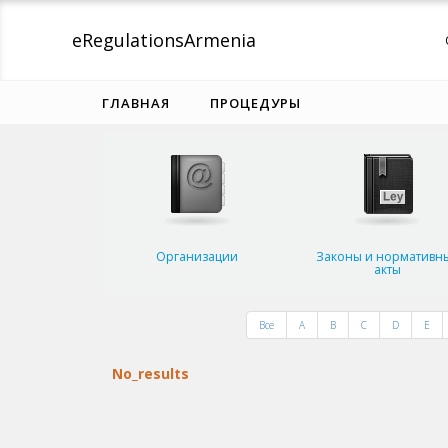
eRegulations
Armenia
ГЛАВНАЯ
ПРОЦЕДУРЫ
Организации
Законы и нормативн
акты
Все
A
B
C
D
E
No_results