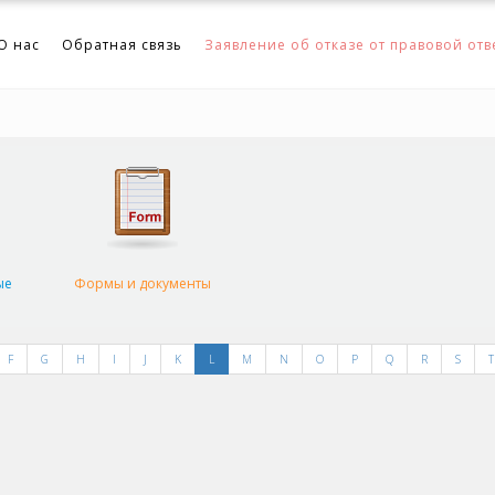
О нас
Обратная связь
Заявление об отказе от правовой отв
ые
Формы и документы
F
G
H
I
J
K
L
M
N
O
P
Q
R
S
T