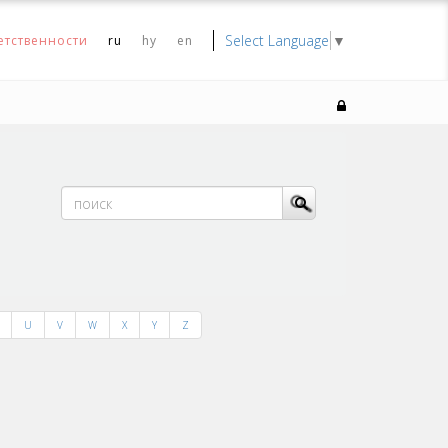
Select Language
▼
етственности
ru
hy
en
U
V
W
X
Y
Z