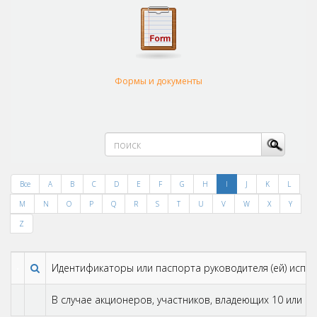
Формы и документы
Все
A
B
C
D
E
F
G
H
I
J
K
L
M
N
O
P
Q
R
S
T
U
V
W
X
Y
Z
Идентификаторы или паспортa руководителя (ей) испо
В случае акционеров, участников, владеющиx 10 или б