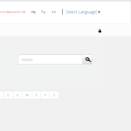
Select Language
▼
етственности
ru
hy
en
U
V
W
X
Y
Z