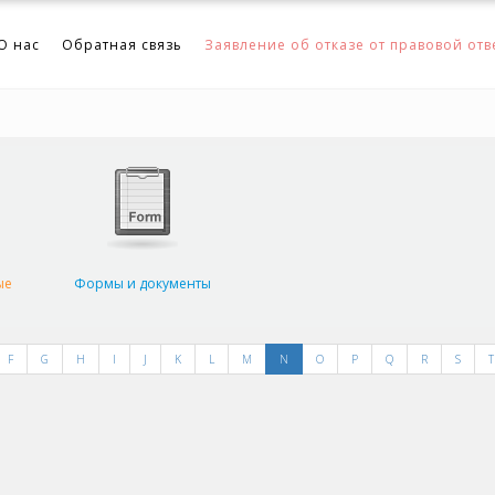
О нас
Обратная связь
Заявление об отказе от правовой отв
ые
Формы и документы
F
G
H
I
J
K
L
M
N
O
P
Q
R
S
T