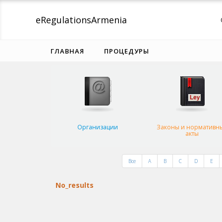
eRegulations
Armenia
ГЛАВНАЯ
ПРОЦЕДУРЫ
Организации
Законы и нормативн
акты
Все
A
B
C
D
E
No_results