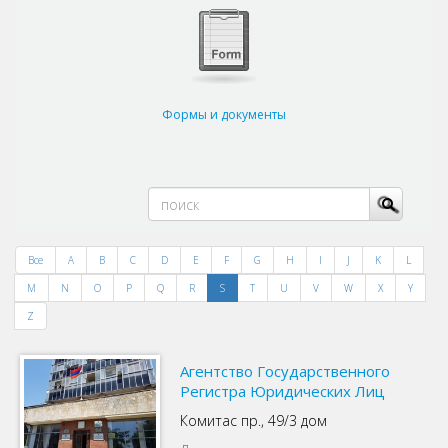
Формы и документы
Все
A
B
C
D
E
F
G
H
I
J
K
L
M
N
O
P
Q
R
S
T
U
V
W
X
Y
Z
Агентствo Государственного
Регистра Юридических Лиц
Комитас пр., 49/3 дом