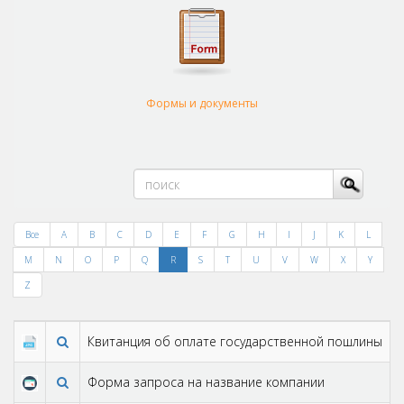
Формы и документы
Все
A
B
C
D
E
F
G
H
I
J
K
L
M
N
O
P
Q
R
S
T
U
V
W
X
Y
Z
Квитанция об оплате государственной пошлины
Форма запроса на название компании