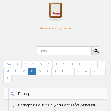
Формы и документы
Все
A
B
C
D
E
F
G
H
I
J
K
L
M
N
O
P
Q
R
S
T
U
V
W
X
Y
Z
Паспорт
Паспорт и номер Cоциального Oбслуживания