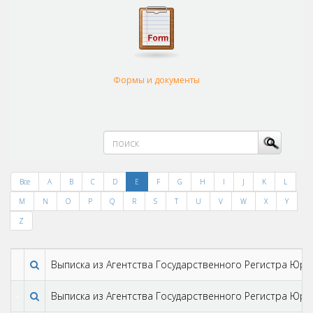
Формы и документы
Все
A
B
C
D
E
F
G
H
I
J
K
L
M
N
O
P
Q
R
S
T
U
V
W
X
Y
Z
Выписка из Агентства Государственного Регистра Юри
Выписка из Агентства Государственного Регистра Юри