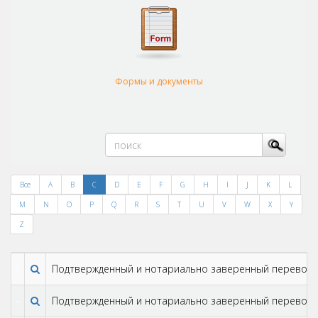
Формы и документы
Все
A
B
C
D
E
F
G
H
I
J
K
L
M
N
O
P
Q
R
S
T
U
V
W
X
Y
Z
Подтвержденный и нотариально заверенный перевод
Подтвержденный и нотариально заверенный перевод