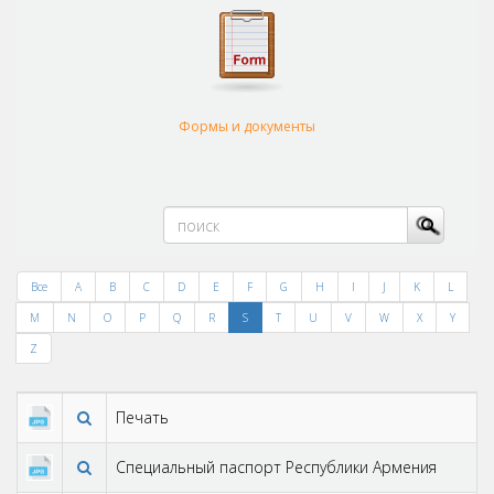
Формы и документы
Все
A
B
C
D
E
F
G
H
I
J
K
L
M
N
O
P
Q
R
S
T
U
V
W
X
Y
Z
Печать
Cпециальный паспорт Республики Армения