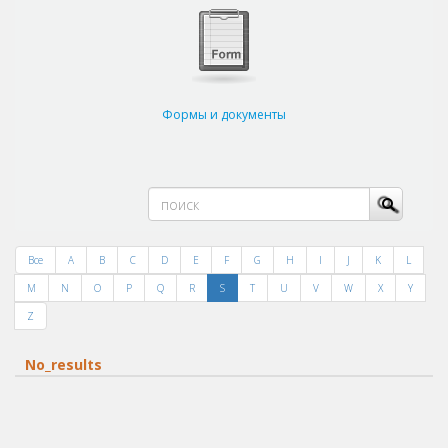
Формы и документы
Все
A
B
C
D
E
F
G
H
I
J
K
L
M
N
O
P
Q
R
S
T
U
V
W
X
Y
Z
No_results