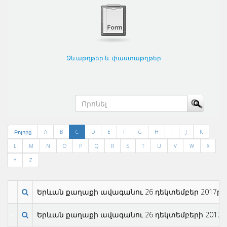
Ձևաթղթեր և փաստաթղթեր
Բոլորը
A
B
C
D
E
F
G
H
I
J
K
L
M
N
O
P
Q
R
S
T
U
V
W
X
Y
Z
Երևան քաղաքի ավագանու 26 դեկտեմբեր 2017թ N 
Երևան քաղաքի ավագանու 26 դեկտեմբերի 2017թ. 