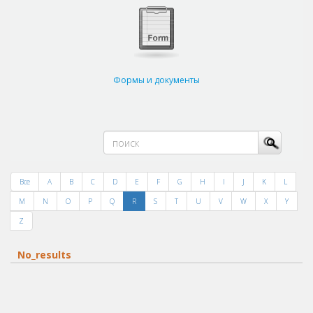
Формы и документы
Все
A
B
C
D
E
F
G
H
I
J
K
L
M
N
O
P
Q
R
S
T
U
V
W
X
Y
Z
No_results