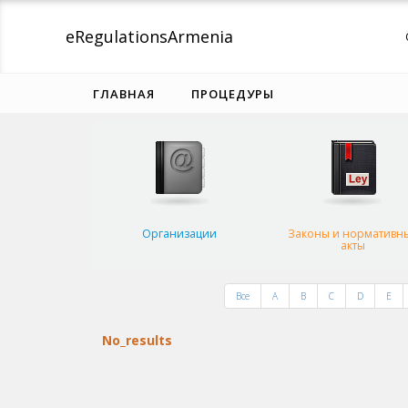
eRegulations
Armenia
ГЛАВНАЯ
ПРОЦЕДУРЫ
Организации
Законы и нормативн
акты
Все
A
B
C
D
E
No_results