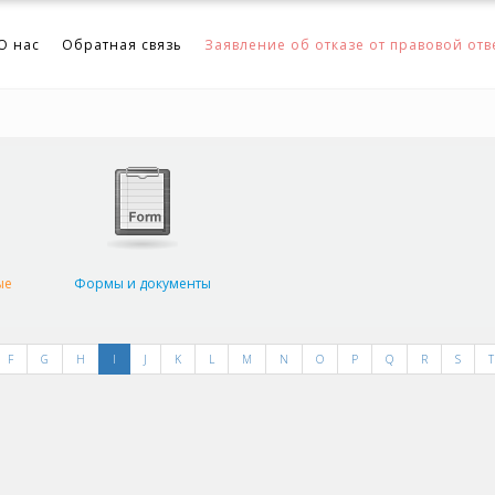
О нас
Обратная связь
Заявление об отказе от правовой отв
ые
Формы и документы
F
G
H
I
J
K
L
M
N
O
P
Q
R
S
T