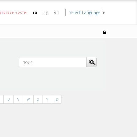
Select Language
▼
етственности
ru
hy
en
U
V
W
X
Y
Z