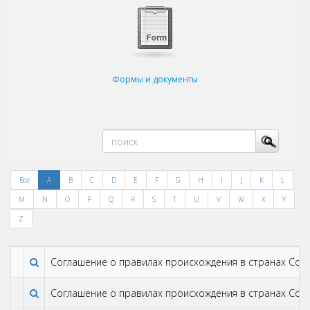
Формы и документы
Все
A
B
C
D
E
F
G
H
I
J
K
L
M
N
O
P
Q
R
S
T
U
V
W
X
Y
Z
Соглашение о правилах происхождения в странах Содр
Соглашение о правилах происхождения в странах Содр