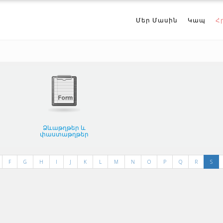
Մեր Մասին
Կապ
Հ
Ձևաթղթեր և
փաստաթղթեր
F
G
H
I
J
K
L
M
N
O
P
Q
R
S