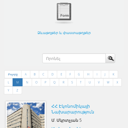
Ձևաթղթեր և փաստաթղթեր
Բոլորը
A
B
C
D
E
F
G
H
I
J
K
L
M
N
O
P
Q
R
S
T
U
V
W
X
Y
Z
ՀՀ Էկոնոմիկայի
Նախարարություն
Մ. Մկրտչյան 5