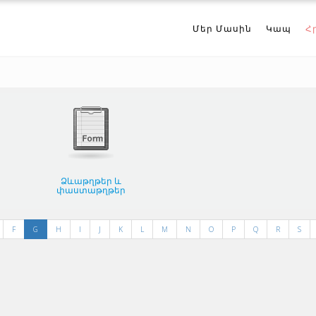
Մեր Մասին
Կապ
Հ
Ձևաթղթեր և
փաստաթղթեր
F
G
H
I
J
K
L
M
N
O
P
Q
R
S