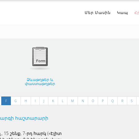
Մեր Մասին
Կապ
Հ
Ձևաթղթեր և
փաստաթղթեր
F
G
H
I
J
K
L
M
N
O
P
Q
R
S
արգի հաշտարարի
 15 շենք, 7-րդ հարկ («Էլիտ