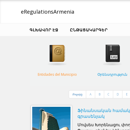
eRegulations
Armenia
ԳԼԽԱՎՈՐ ԷՋ
ԸՆԹԱՑԱԿԱՐԳԵՐ
Entidades del Municipio
Օրենսդրություն
Բոլորը
A
B
C
D
E
Ֆինանսական համակ
գրասենյակ
Մովսես Խորենացու փող.,